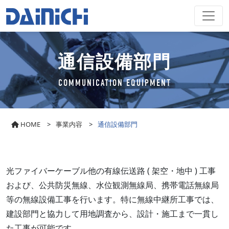
通信設備部門
COMMUNICATION EQUIPMENT
HOME
>
事業内容
>
通信設備部門
光ファイバーケーブル他の有線伝送路 ( 架空・地中 ) 工事
および、公共防災無線、水位観測無線局、携帯電話無線局
等の無線設備工事を行います。特に無線中継所工事では、
建設部門と協力して用地調査から、設計・施工まで一貫し
た工事が可能です。